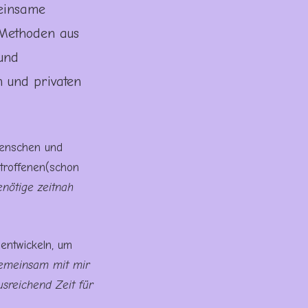
meinsame
 Methoden aus
und
n und privaten
nschen und
troffenen(schon
enötige zeitnah
 entwickeln, um
gemeinsam mit mir
usreichend Zeit für