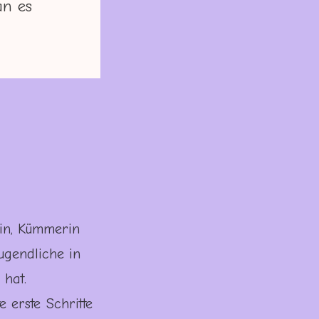
an es
rin, Kümmerin
gendliche in
 hat.
 erste Schritte