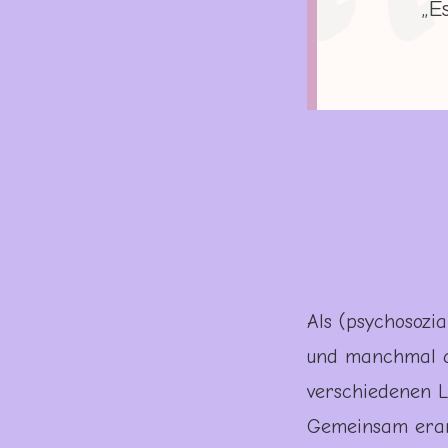
„E
Als (psychosozi
und manchmal a
verschiedenen L
Gemeinsam erarb