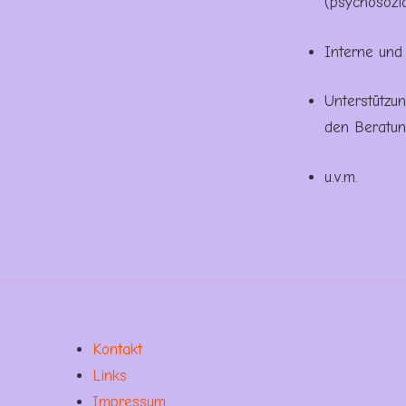
(psychosozi
Interne und
Unterstützu
den Beratun
u.v.m.
Kontakt
Links
Impressum