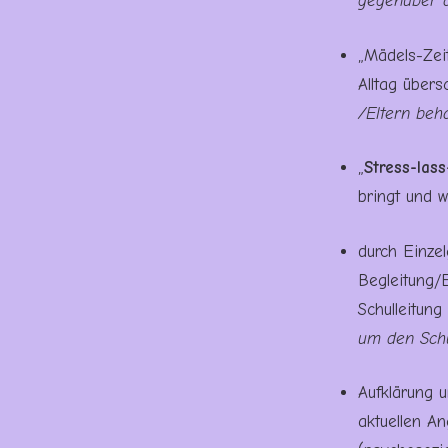
gegenüber 
„Mädels-Zei
Alltag über
/Eltern beh
„
Stress-las
bringt und 
durch Einze
Begleitung/E
Schulleitung
um den Schu
Aufklärung 
aktuellen A