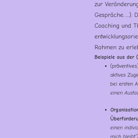
zur Veränderung
Gespräche…..).
Coaching und Th
entwicklungsorie
Rahmen zu erle
Beispiele aus der (
(präventive
aktives Zug
bei ersten A
einen Austa
Organisatio
Überforderu
einen indivi
mich bleibt“