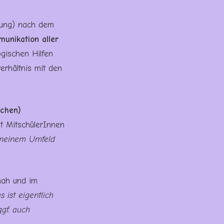
itung) nach dem
unikation aller
ogischen Hilfen
erhältnis mit den
schen)
t MitschülerInnen
s meinem Umfeld
nah und im
s ist eigentlich
gf. auch