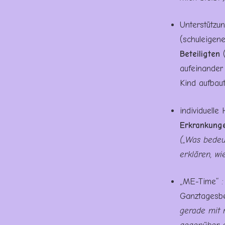
Unterstützu
(schuleigen
Beteiligten
(
aufeinander 
Kind aufbaut
individuelle
Erkrankung
(„Was bedeu
erklären, wi
„ME-Time“ :
Ganztagesbet
gerade mit 