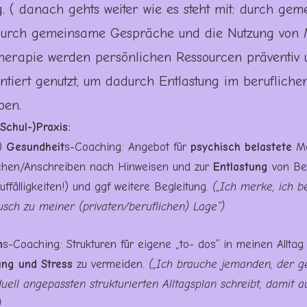
. ( danach gehts weiter wie es steht mit: durch ge
 Durch gemeinsame Gespräche und die Nutzung von
erapie werden persönlichen Ressourcen präventiv 
ntiert genutzt, um dadurch Entlastung im berufliche
ben.
Schul-)Praxis:
s)
Gesundheit
s-Coaching: Angebot für
psychisch belastete
Me
ehen/Anschreiben nach Hinweisen und zur
Entlastung
von Be
uffälligkeiten!) und ggf weitere Begleitung.
(„Ich merke, ich b
usch zu meiner (privaten/beruflichen) Lage“)
n
s-Coaching: Strukturen für eigene „to- dos“ in meinen Alltag
ng und Stress
zu vermeiden.
(„Ich brauche jemanden, der 
duell angepassten strukturierten Alltagsplan schreibt, damit a
)