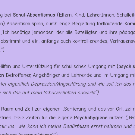
ng bei
Schul-Absentismus
(Eltern, Kind, LehrerInnen, Schulle
en) Absentismusplan, durch enge Begleitung fortlaufende
Komm
„Ich benötige jemanden, der alle Beteiligten und ihre pädag
abstimmt und ein, anfangs auch kontrollierendes, Vertrauensv
.“)
 Hilfen und Unterstützung für schulischen Umgang mit
(psychi
en
Betroffener, Angehöriger und Lehrende und im Umgang mi
tet eigentlich Depression/Angststörung und wie soll ich da
e sich das auf mein Schulverhalten auswirkt“)
 Raum und Zeit zur eigenen „Sortierung und das vor Ort, zeit
rieb, freie Zeiten für die eigene
Psychohygiene
nutzen
(„Wa
mir los , wie kann ich meine Bedürfnisse ernst nehmen und g